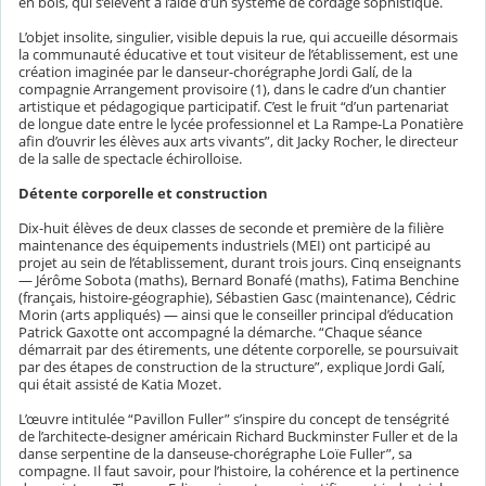
en bois, qui s’élèvent à l’aide d’un système de cordage sophistiqué.
L’objet insolite, singulier, visible depuis la rue, qui accueille désormais
la communauté éducative et tout visiteur de l’établissement, est une
création imaginée par le danseur-chorégraphe Jordi Galí, de la
compagnie Arrangement provisoire (1), dans le cadre d’un chantier
artistique et pédagogique participatif. C’est le fruit “d’un partenariat
de longue date entre le lycée professionnel et La Rampe-La Ponatière
afin d’ouvrir les élèves aux arts vivants”, dit Jacky Rocher, le directeur
de la salle de spectacle échirolloise.
Détente corporelle et construction
Dix-huit élèves de deux classes de seconde et première de la filière
maintenance des équipements industriels (MEI) ont participé au
projet au sein de l’établissement, durant trois jours. Cinq enseignants
— Jérôme Sobota (maths), Bernard Bonafé (maths), Fatima Benchine
(français, histoire-géographie), Sébastien Gasc (maintenance), Cédric
Morin (arts appliqués) — ainsi que le conseiller principal d’éducation
Patrick Gaxotte ont accompagné la démarche. “Chaque séance
démarrait par des étirements, une détente corporelle, se poursuivait
par des étapes de construction de la structure”, explique Jordi Galí,
qui était assisté de Katia Mozet.
L’œuvre intitulée “Pavillon Fuller” s’inspire du concept de tenségrité
de l’architecte-designer américain Richard Buckminster Fuller et de la
danse serpentine de la danseuse-chorégraphe Loïe Fuller”, sa
compagne. Il faut savoir, pour l’histoire, la cohérence et la pertinence