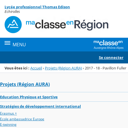
Panneau de gestion des cookies
Lycée professionnel Thomas Edison
Menu de la rubrique
Contenu
Echirolles
MENU
Se connecter
Vous êtes ici :
Accueil
›
Projets (Région AURA)
›
2017 - 18 - Pavillon Fuller
Projets (Région AURA)
Education Physique et Sportive
Stratégies de développement international
Erasmus +
Ecole ambassadrice Europe
E-twinning