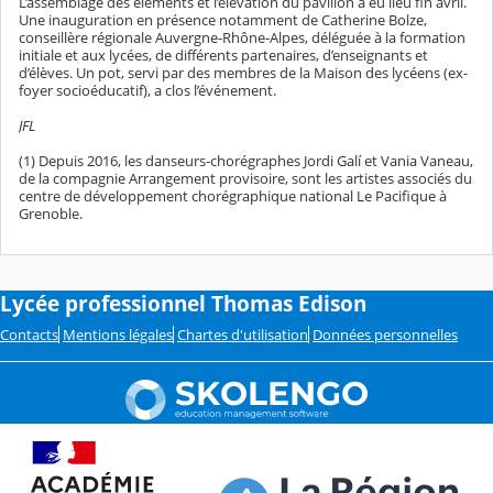
L’assemblage des éléments et l’élévation du pavillon a eu lieu fin avril.
Une inauguration en présence notamment de Catherine Bolze,
conseillère régionale Auvergne-Rhône-Alpes, déléguée à la formation
initiale et aux lycées, de différents partenaires, d’enseignants et
d’élèves. Un pot, servi par des membres de la Maison des lycéens (ex-
foyer socioéducatif), a clos l’événement.
JFL
(1) Depuis 2016, les danseurs-chorégraphes Jordi Galí et Vania Vaneau,
de la compagnie Arrangement provisoire, sont les artistes associés du
centre de développement chorégraphique national Le Pacifique à
Grenoble.
Lycée professionnel Thomas Edison
Contacts
Mentions légales
Chartes d'utilisation
Données personnelles