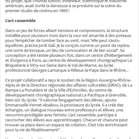
du projet, que Thomas Edison, inventeur, scientifique et industriel
américain, avait invité la danseuse à se produire sur la scène du
premier studio de cinéma en 1893 !
L’art rassemble
Dans un jeu de forces alliant tensions et compressions, la structure
installée pour plusieurs mois dans la cour est amarrée à des poteaux
pour l’empêcher de tomber face au vent, mais “elle peut s’auto-
équilibrer, précise Jordi Galí. Je la conçois comme un point de repère,
une sorte de kiosque, un lieu de convocation et de lien social”. Sa
conception a été testée plusieurs fois, dans un centre d’hébergement
et d’urgence à Paris, au centre de développement chorégraphique La
Briqueterie à Vitry-sur-Seine dans le Val-de-Marne, au lycée
professionnel Georges-Lamarque à Rillieux-la-Pape dans le Rhône...
Ce projet collaboratif a reçu le soutien de la Région Auvergne-Rhône-
Alpes et de la Direction régionale des affaires culturelles (DRAC), de La
Rampe-La Ponatière et de la Ville d’Echirolles, du centre de
développement chorégraphique national Le Pacifique à Grenoble,
bien-sûr du lycée. “Il valorise l’engagement des élèves, ajoute
Emmanuelle Vernet-Abaibou, la proviseure du lycée. Il a créé des
échanges, un dialogue nouveau entre professeurs et élèves, une
rencontre privilégiée avec l’artiste. L’art rassemble, participe à
raccrocher des élèves aux apprentissages. Chacun et chacune peut
trouver sa place dans un espace de création. C’est très enrichissant
pour la vie de l’établissement”.