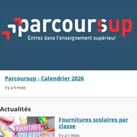
Parcoursup - Calendrier 2026
il y a 6 mois
Actualités
Fournitures scolaires par
classe
il y a 1 mois