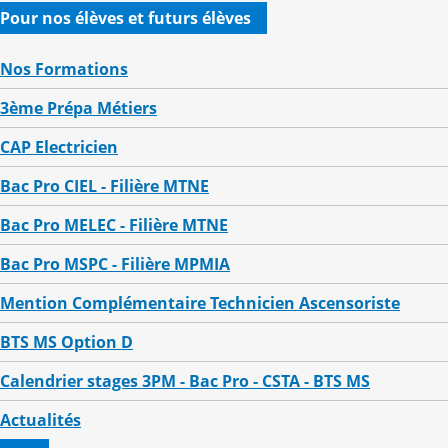
Pour nos élèves et futurs élèves
Nos Formations
3ème Prépa Métiers
CAP Electricien
Bac Pro CIEL - Filière MTNE
Bac Pro MELEC - Filière MTNE
Bac Pro MSPC - Filière MPMIA
Mention Complémentaire Technicien Ascensoriste
BTS MS Option D
Calendrier stages 3PM - Bac Pro - CSTA - BTS MS
Actualités