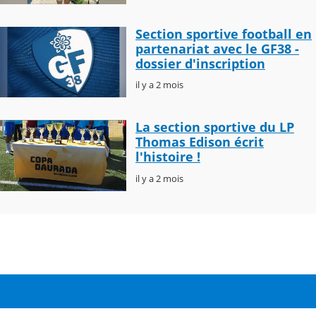
Section sportive football en
partenariat avec le GF38 -
dossier d'inscription
il y a 2 mois
La section sportive du LP
Thomas Edison écrit
l'histoire !
il y a 2 mois