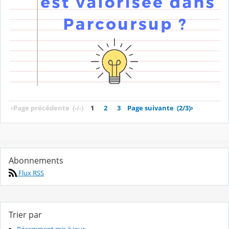
‹
Page précédente
(-/-)
1
2
3
Page suivante
(2/3)
›
Abonnements
Flux RSS
Trier par
Récemment mis à jour