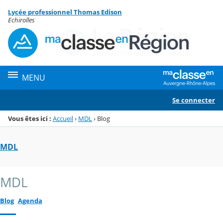
Panneau de gestion des cookies
Lycée professionnel Thomas Edison
Menu de la rubrique
Contenu
Echirolles
MENU
Se connecter
Vous êtes ici :
Accueil
›
MDL
›
Blog
MDL
MDL
Blog
Agenda