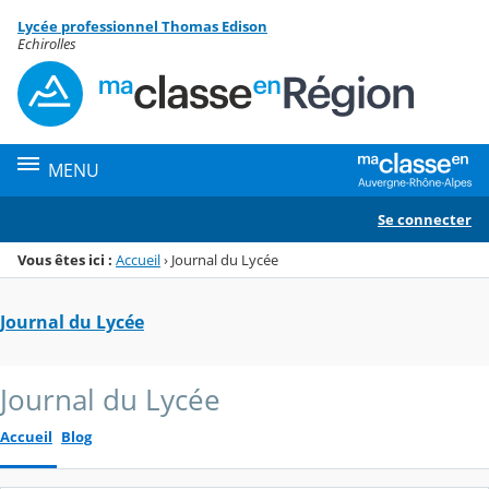
Panneau de gestion des cookies
Lycée professionnel Thomas Edison
Menu de la rubrique
Contenu
Echirolles
MENU
Se connecter
Vous êtes ici :
Accueil
›
Journal du Lycée
Journal du Lycée
Journal du Lycée
Accueil
Blog