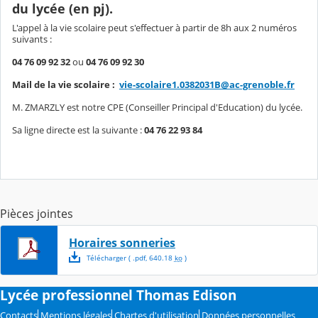
du lycée (en pj).
L'appel à la vie scolaire peut s'effectuer à partir de 8h aux 2 numéros
suivants :
04 76 09 92 32
ou
04 76 09 92 30
Mail de la vie scolaire :
vie-scolaire1.0382031B@ac-grenoble.fr
M. ZMARZLY est notre CPE (Conseiller Principal d'Education) du lycée.
Sa ligne directe est la suivante :
04 76 22 93 84
Pièces jointes
Horaires sonneries
Télécharger
( .
pdf
,
640.18
ko
)
Lycée professionnel Thomas Edison
Contacts
Mentions légales
Chartes d'utilisation
Données personnelles