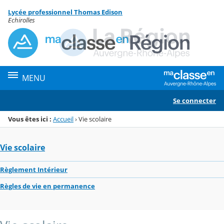
Panneau de gestion des cookies
Lycée professionnel Thomas Edison
Menu de la rubrique
Contenu
Echirolles
MENU
Se connecter
Vous êtes ici :
Accueil
›
Vie scolaire
Vie scolaire
Règlement Intérieur
Règles de vie en permanence