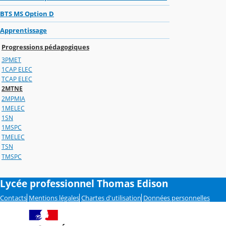
BTS MS Option D
Apprentissage
Progressions pédagogiques
3PMET
1CAP ELEC
TCAP ELEC
2MTNE
2MPMIA
1MELEC
1SN
1MSPC
TMELEC
TSN
TMSPC
Lycée professionnel Thomas Edison
Contacts
Mentions légales
Chartes d'utilisation
Données personnelles