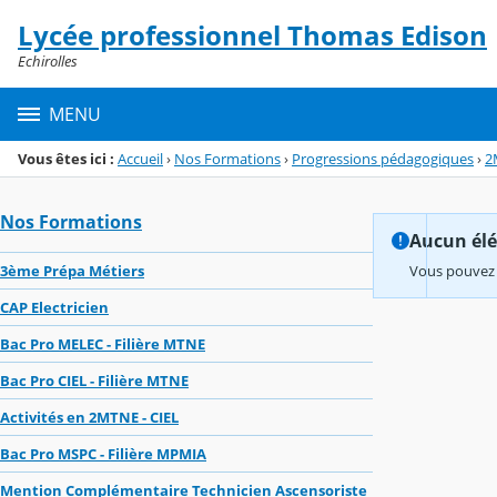
Panneau de gestion des cookies
Lycée professionnel Thomas Edison
Menu de la rubrique
Contenu
Echirolles
MENU
Vous êtes ici :
Accueil
›
Nos Formations
›
Progressions pédagogiques
›
2
Nos Formations
Aucun élém
3ème Prépa Métiers
Vous pouvez 
CAP Electricien
Bac Pro MELEC - Filière MTNE
Bac Pro CIEL - Filière MTNE
Activités en 2MTNE - CIEL
Bac Pro MSPC - Filière MPMIA
Mention Complémentaire Technicien Ascensoriste